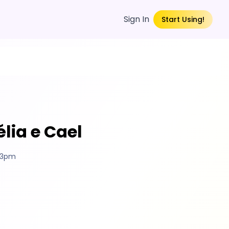
Sign In
Start Using!
lia e Cael
:13pm