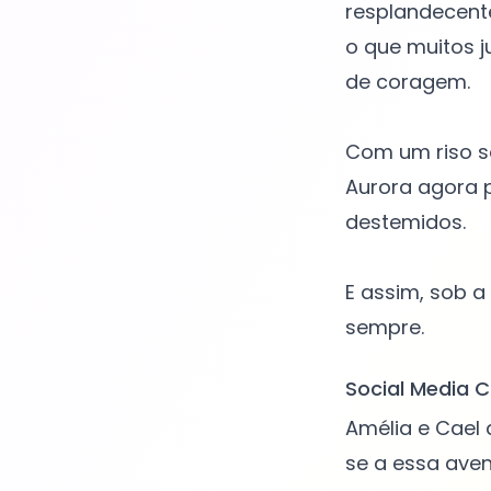
resplandecente
o que muitos j
de coragem.
Com um riso s
Aurora agora p
destemidos.
E assim, sob a
Social Media C
Amélia e Cael
se a essa ave