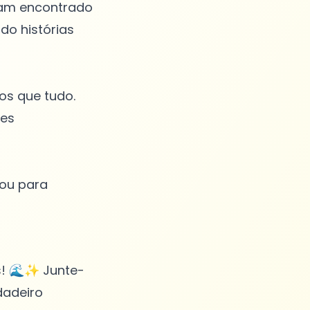
nham encontrado
do histórias
os que tudo.
tes
hou para
s! 🌊✨ Junte-
dadeiro