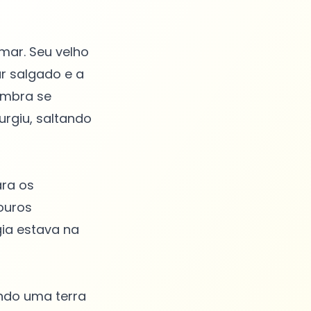
 mar. Seu velho
ar salgado e a
ombra se
rgiu, saltando
ara os
ouros
ia estava na
ando uma terra