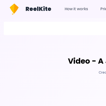
ReelKite
How it works
Pri
Video - A
Crea