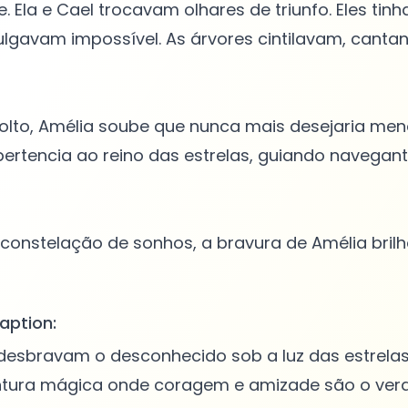
. Ela e Cael trocavam olhares de triunfo. Eles ti
ulgavam impossível. As árvores cintilavam, cantan
olto, Amélia soube que nunca mais desejaria men
ertencia ao reino das estrelas, guiando navegan
 constelação de sonhos, a bravura de Amélia bril
aption:
 desbravam o desconhecido sob a luz das estrela
ntura mágica onde coragem e amizade são o ver