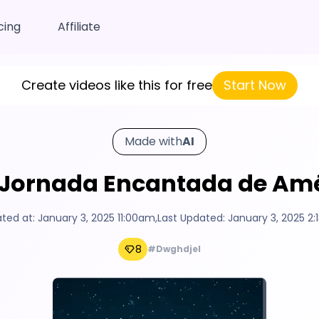
cing
Affiliate
Create videos like this for free
Start Now
Made with
AI
 Jornada Encantada de Amé
ted at:
January 3, 2025 11:00am
,
Last Updated:
January 3, 2025 2
8
#Dwghdjel