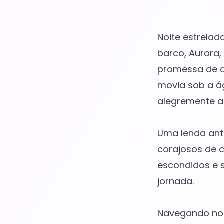
Noite estrelada
barco, Aurora,
promessa de a
movia sob a ág
alegremente a
Uma lenda ant
corajosos de c
escondidos e s
jornada.
Navegando noit