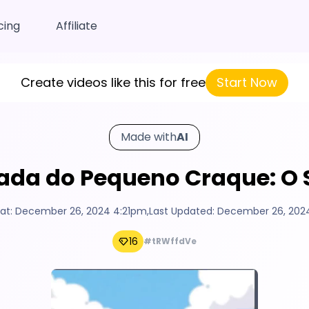
cing
Affiliate
Create videos like this for free
Start Now
Made with
AI
nada do Pequeno Craque: O
at:
December 26, 2024 4:21pm
,
Last Updated:
December 26, 202
16
#tRWffdVe