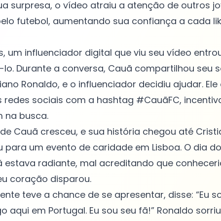
sua surpresa, o vídeo atraiu a atenção de outros j
lo futebol, aumentando sua confiança a cada lik
 um influenciador digital que viu seu vídeo entr
á-lo. Durante a conversa, Cauã compartilhou seu 
iano Ronaldo, e o influenciador decidiu ajudar. Ele
redes sociais com a hashtag #CauãFC, incentiv
m na busca.
de Cauã cresceu, e sua história chegou até Crist
u para um evento de caridade em Lisboa. O dia d
estava radiante, mal acreditando que conheceria
eu coração disparou.
nte teve a chance de se apresentar, disse: “Eu s
ogo aqui em Portugal. Eu sou seu fã!” Ronaldo sorri