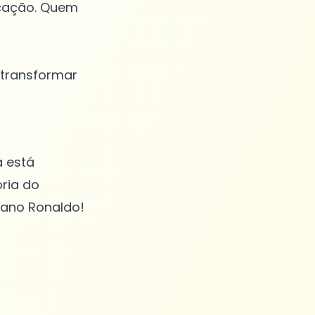
icação. Quem
 transformar
á está
ria do
iano Ronaldo!