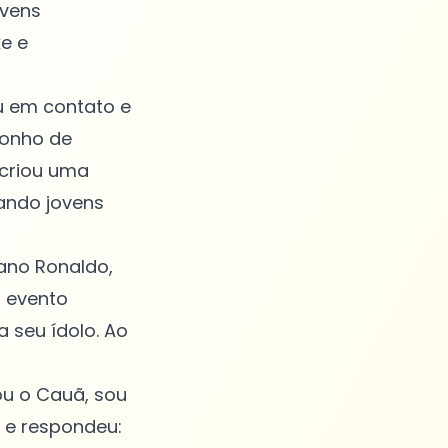
ovens
e e
ou em contato e
sonho de
 criou uma
ando jovens
iano Ronaldo,
o evento
 seu ídolo. Ao
ou o Cauã, sou
u e respondeu: