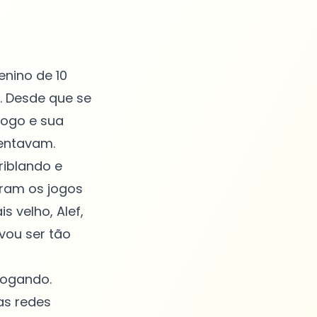
nino de 10
. Desde que se
jogo e sua
entavam.
iblando e
eram os jogos
 velho, Alef,
vou ser tão
jogando.
as redes