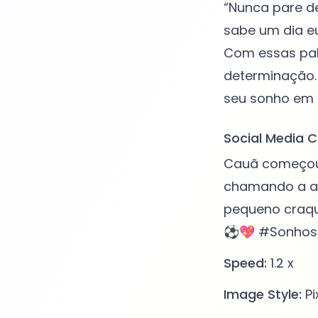
“Nunca pare de
sabe um dia e
Com essas pala
determinação. 
Social Media C
Cauã começou 
chamando a at
pequeno craque
⚽💖 #Sonhos 
Speed:
1.2 x
Image Style:
Pi