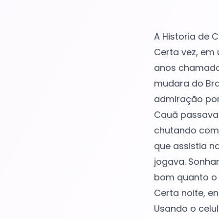
A Historia de 
Certa vez, em
anos chamado 
mudara do Bras
admiração por
Cauã passava 
chutando como 
que assistia n
jogava. Sonhan
bom quanto o 
Certa noite, e
Usando o celul