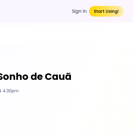
Sign In
Start Using!
 Sonho de Cauã
4 4:30pm