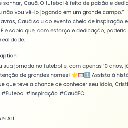
 sonhar, Cauã. O futebol é feito de paixão e ded
u não vou vê-lo jogando em um grande campo.”
vras, Cauã saiu do evento cheio de inspiração e
Ele sabia que, com esforço e dedicação, poderia
aption:
sua jornada no futebol e, com apenas 10 anos, j
enção de grandes nomes! 🌟🥅🔝 Assista à histó
 que teve a chance de conhecer seu ídolo, Crist
#Futebol #Inspiração #CauãFC
xel Art