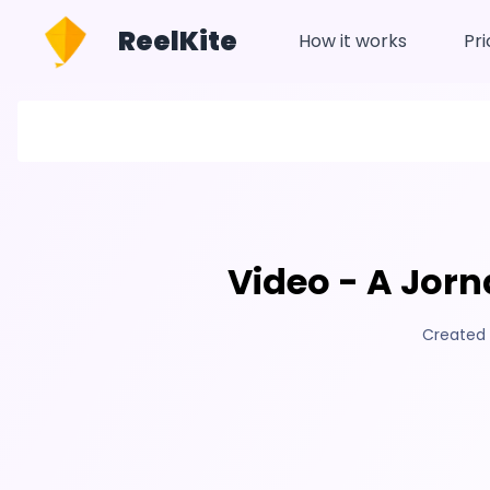
ReelKite
How it works
Pri
Video - A Jor
Created 