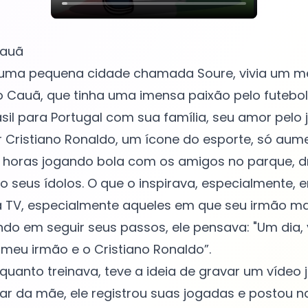
Cauã
 uma pequena cidade chamada Soure, vivia um me
Cauã, que tinha uma imensa paixão pelo futebol
il para Portugal com sua família, seu amor pelo 
 Cristiano Ronaldo, um ícone do esporte, só aum
horas jogando bola com os amigos no parque, dr
seus ídolos. O que o inspirava, especialmente, 
a TV, especialmente aqueles em que seu irmão mais
do em seguir seus passos, ele pensava: "Um dia, 
meu irmão e o Cristiano Ronaldo”.
nquanto treinava, teve a ideia de gravar um vídeo 
ar da mãe, ele registrou suas jogadas e postou n