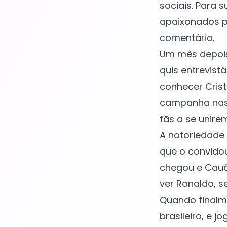
sociais. Para 
apaixonados pe
comentário.
Um mês depois,
quis entrevist
conhecer Crist
campanha nas 
fãs a se unire
A notoriedade 
que o convido
chegou e Cauã 
ver Ronaldo, s
Quando finalme
brasileiro, e j