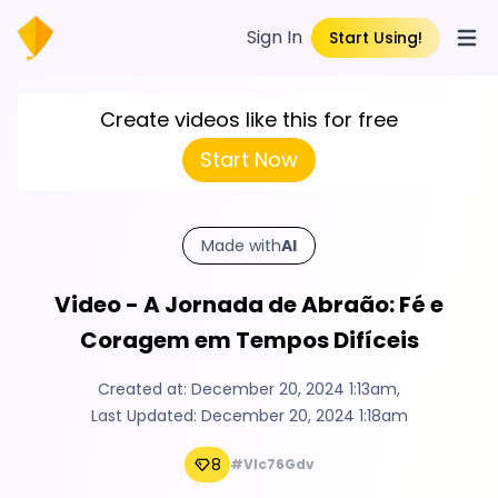
Sign In
Start Using!
Open
Create videos like this for free
Start Now
Made with
AI
Video - A Jornada de Abraão: Fé e
Coragem em Tempos Difíceis
Created at:
December 20, 2024 1:13am
,
Last Updated:
December 20, 2024 1:18am
8
#Vlc76Gdv