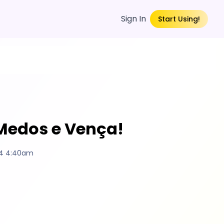
Sign In
Start Using!
 Medos e Vença!
24 4:40am