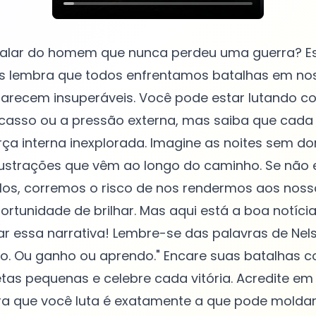
 falar do homem que nunca perdeu uma guerra? Es
os lembra que todos enfrentamos batalhas em nos
arecem insuperáveis. Você pode estar lutando co
casso ou a pressão externa, mas saiba que cada
ça interna inexplorada. Imagine as noites sem dor
frustrações que vêm ao longo do caminho. Se não
los, corremos o risco de nos rendermos aos nos
rtunidade de brilhar. Mas aqui está a boa notíci
r essa narrativa! Lembre-se das palavras de Nel
co. Ou ganho ou aprendo." Encare suas batalhas 
as pequenas e celebre cada vitória. Acredite em
a que você luta é exatamente a que pode moldar 