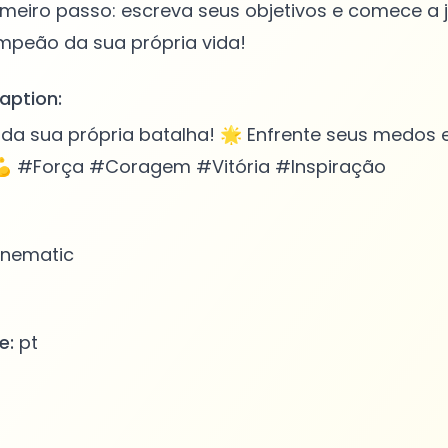
imeiro passo: escreva seus objetivos e comece a
aption:
 da sua própria batalha! 🌟 Enfrente seus medos 
💪 #Força #Coragem #Vitória #Inspiração
nematic
e:
pt