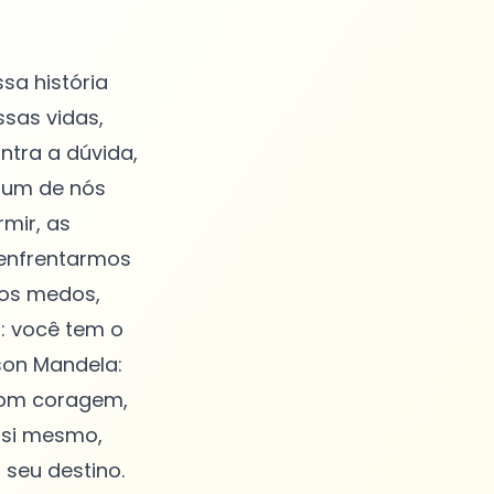
sa história
sas vidas,
ntra a dúvida,
 um de nós
mir, as
 enfrentarmos
sos medos,
a: você tem o
son Mandela:
com coragem,
 si mesmo,
seu destino.