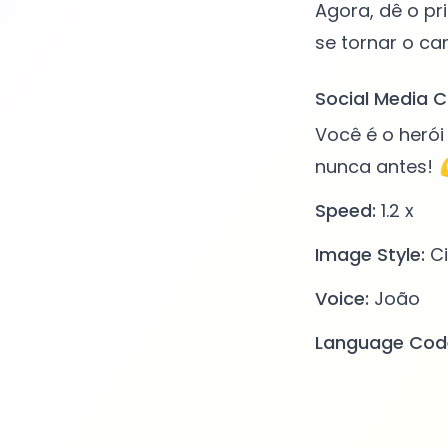
Agora, dê o pr
Social Media C
Você é o herói
nunca antes! 
Speed:
1.2 x
Image Style:
Ci
Voice:
João
Language Cod