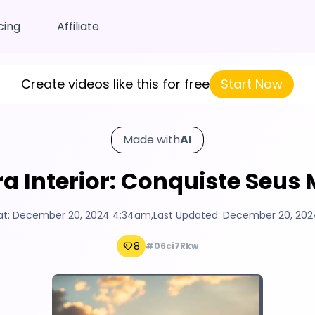
cing
Affiliate
Create videos like this for free
Start Now
Made with
AI
ra Interior: Conquiste Seus
at:
December 20, 2024 4:34am
,
Last Updated:
December 20, 20
8
#06ci7Rkw