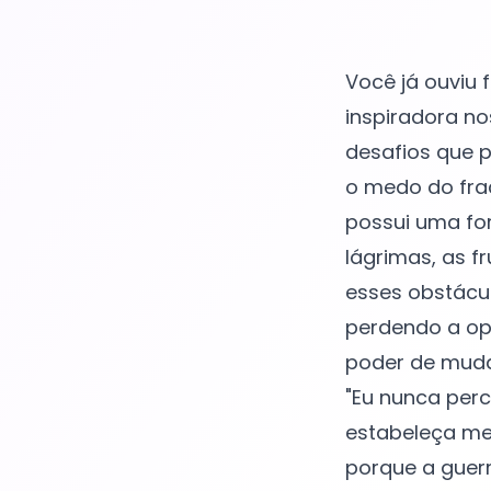
Você já ouviu
inspiradora n
desafios que p
o medo do fra
possui uma for
lágrimas, as 
esses obstácu
perdendo a opo
poder de muda
"Eu nunca per
estabeleça met
porque a guerr