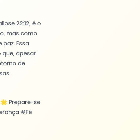
ipse 22:12, é o
rvo, mas como
e paz. Essa
o que, apesar
etorno de
 🌟 Prepare-se
perança #Fé