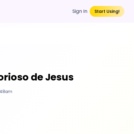
Sign In
Start Using!
orioso de Jesus
9:48am