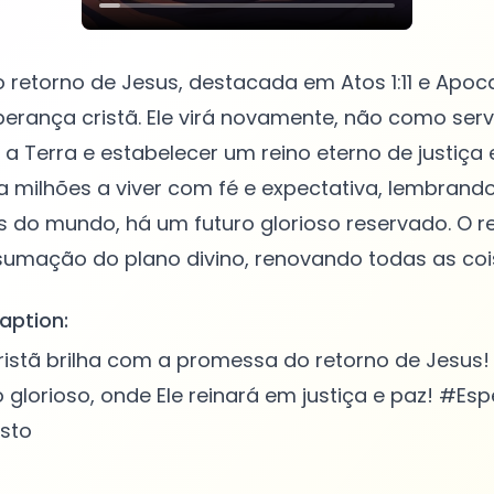
retorno de Jesus, destacada em Atos 1:11 e Apocal
perança cristã. Ele virá novamente, não como se
r a Terra e estabelecer um reino eterno de justiça 
ra milhões a viver com fé e expectativa, lembrand
s do mundo, há um futuro glorioso reservado. O r
aption:
istã brilha com a promessa do retorno de Jesus!
 glorioso, onde Ele reinará em justiça e paz! #Es
sto