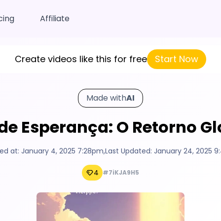
cing
Affiliate
Create videos like this for free
Start Now
Made with
AI
de Esperança: O Retorno Gl
ed at:
January 4, 2025 7:28pm
,
Last Updated:
January 24, 2025 
4
#7iKJA9H5