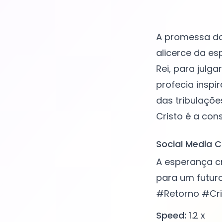
A promessa do 
alicerce da es
Rei, para julga
profecia inspi
das tribulaçõe
Social Media C
A esperança cr
para um futuro
#Retorno #Cri
Speed:
1.2 x