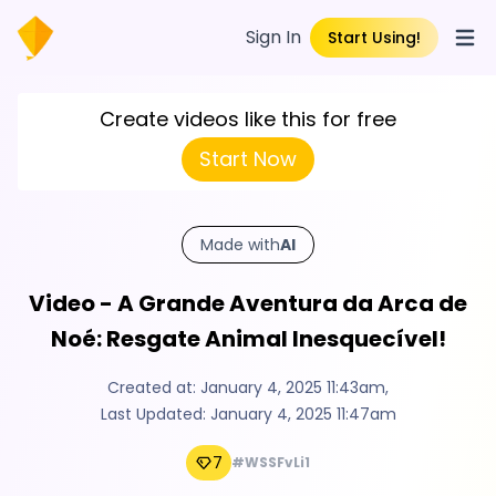
Sign In
Start Using!
Open
Create videos like this for free
Start Now
Made with
AI
Video - A Grande Aventura da Arca de
Noé: Resgate Animal Inesquecível!
Created at:
January 4, 2025 11:43am
,
Last Updated:
January 4, 2025 11:47am
7
#WSSFvLi1