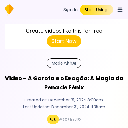
Sign In
Start Using!
Open
Create videos like this for free
Start Now
Made with
AI
Video - A Garota e o Dragão: A Magia da
Pena de Fênix
Created at:
December 31, 2024 8:00am
,
Last Updated:
December 31, 2024 11:35am
6
#8CPhyJlO