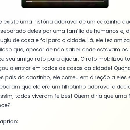
 existe uma história adorável de um caozinho qu
oi separado deles por uma família de humanos e, 
fugiu de casa e foi para a cidade. Lá, ele fez am
iloso que, apesar de não saber onde estavam os 
xe seu amigo rato para ajudar. O rato mobilizou t
ou a entrar em todas as casas da cidade! Quand
 pais do caozinho, ele correu em direção a eles e
beram que ele era um filhotinho adorável e deci
assim, todos viveram felizes! Quem diria que uma f
aption: