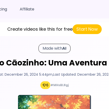
cing
Affiliate
Create videos like this for free
Start Now
Made with
AI
Do Cãozinho: Uma Aventura A
at:
December 26, 2024 5:44pm
,
Last Updated:
December 26, 20
6
#MHsBL8gj