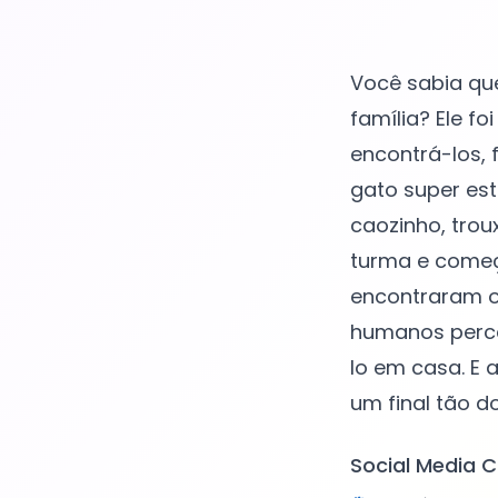
Você sabia que
família? Ele f
encontrá-los, 
gato super est
caozinho, trou
turma e começ
encontraram os
humanos perce
lo em casa. E 
Social Media C