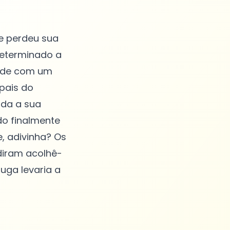
e perdeu sua
determinado a
izade com um
pais do
oda a sua
o finalmente
, adivinha? Os
diram acolhê-
uga levaria a