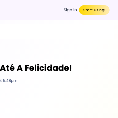
Sign In
Start Using!
té A Felicidade!
24 5:48pm