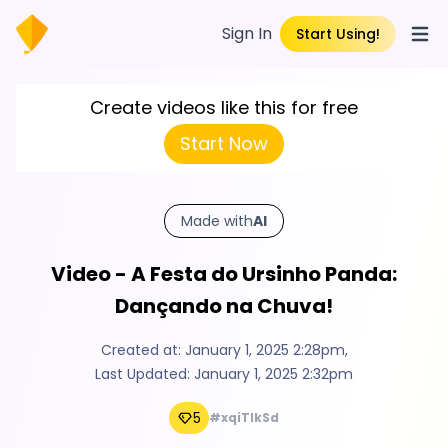
Sign In
Start Using!
Open
Create videos like this for free
Start Now
Made with
AI
Video - A Festa do Ursinho Panda:
Dançando na Chuva!
Created at:
January 1, 2025 2:28pm
,
Last Updated:
January 1, 2025 2:32pm
5
#xqiTlkSd