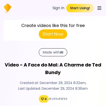
Sign In
Start Using!
Open
Create videos like this for free
Start Now
Made with
AI
Video - A Face do Mal: A Charme de Ted
Bundy
Created at:
December 29, 2024 8:32am
,
Last Updated:
December 29, 2024 8:36am
4
#z59sRW92