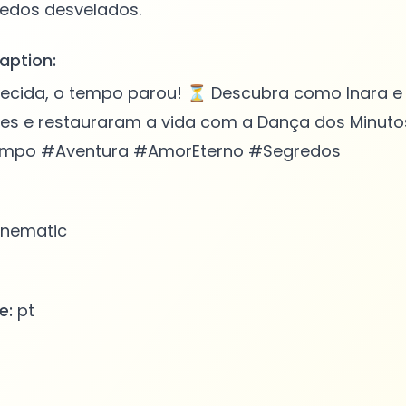
aption:
uecida, o tempo parou! ⏳ Descubra como Inara e
es e restauraram a vida com a Dança dos Minut
po #Aventura #AmorEterno #Segredos
nematic
e:
pt