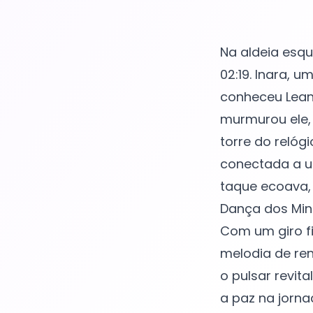
Na aldeia esqu
02:19. Inara,
conheceu Leand
murmurou ele, 
torre do relóg
conectada a u
taque ecoava,
Dança dos Minu
Com um giro fi
melodia de ren
o pulsar revita
a paz na jorna