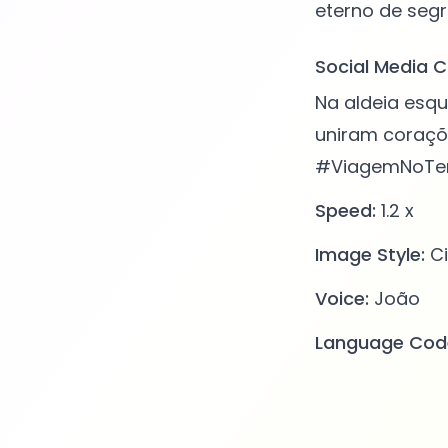
Social Media C
Na aldeia esq
uniram coraçõ
#ViagemNoTem
Speed:
1.2 x
Image Style:
Ci
Voice:
João
Language Cod