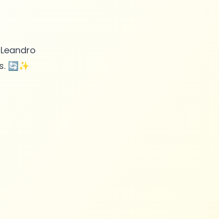
 Leandro
os. 🔄✨