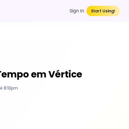
Sign In
Start Using!
 Tempo em Vértice
4 8:10pm