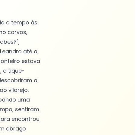
ndo o tempo às
mo corvos,
sabes?",
 Leandro até a
ponteiro estava
 o tique-
descobriram a
o vilarejo.
ssoando uma
empo, sentiram
Inara encontrou
um abraço