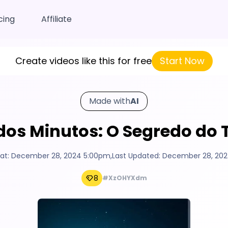
cing
Affiliate
Create videos like this for free
Start Now
Made with
AI
dos Minutos: O Segredo do
at:
December 28, 2024 5:00pm
,
Last Updated:
December 28, 202
8
#XzOHYXdm