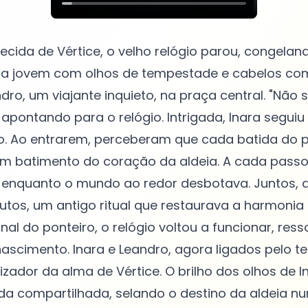
ecida de Vértice, o velho relógio parou, congela
 uma jovem com olhos de tempestade e cabelos co
ro, um viajante inquieto, na praça central. "Não 
apontando para o relógio. Intrigada, Inara seguiu
io. Ao entrarem, perceberam que cada batida do 
m batimento do coração da aldeia. A cada passo,
 enquanto o mundo ao redor desbotava. Juntos, 
tos, um antigo ritual que restaurava a harmonia a
nal do ponteiro, o relógio voltou a funcionar, re
ascimento. Inara e Leandro, agora ligados pelo t
lizador da alma de Vértice. O brilho dos olhos de 
da compartilhada, selando o destino da aldeia n