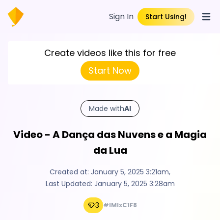
Sign In
Start Using!
Open
Create videos like this for free
Start Now
Made with
AI
Video - A Dança das Nuvens e a Magia
da Lua
Created at:
January 5, 2025 3:21am
,
Last Updated:
January 5, 2025 3:28am
3
#IMlxC1F8