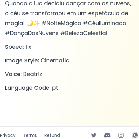
Quando a lua decidiu dançar com as nuvens,
o céu se transformou em um espetáculo de
magia! 🌙✨ #NoiteMágica #CéuIluminado
#DançaDasNuvens #BelezaCelestial
Speed:
1 x
Image Style:
Cinematic
Voice:
Beatriz
Language Code:
pt
Privacy
Terms
Refund