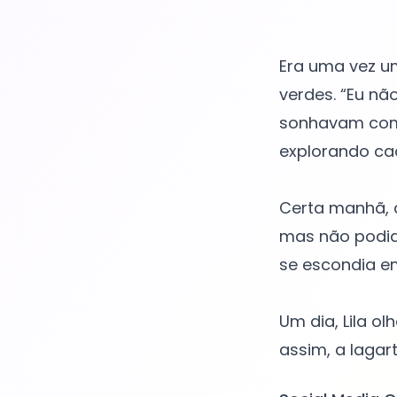
Era uma vez um
verdes. “Eu nã
sonhavam com a
explorando ca
Certa manhã, a
mas não podia
se escondia e
Um dia, Lila o