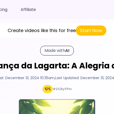
cing
Affiliate
Create videos like this for free
Start Now
Made with
AI
ança da Lagarta: A Alegria 
at:
December 31, 2024 10:35am
,
Last Updated:
December 31, 202
5
#2CByFPIn