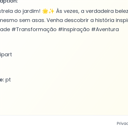
aption:
strela do jardim! 🌟✨ Às vezes, a verdadeira bele
esmo sem asas. Venha descobrir a história inspir
dade #Transformação #Inspiração #Aventura
ipart
e:
pt
Priva