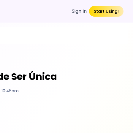
Sign In
Start Using!
de Ser Única
4 10:45am