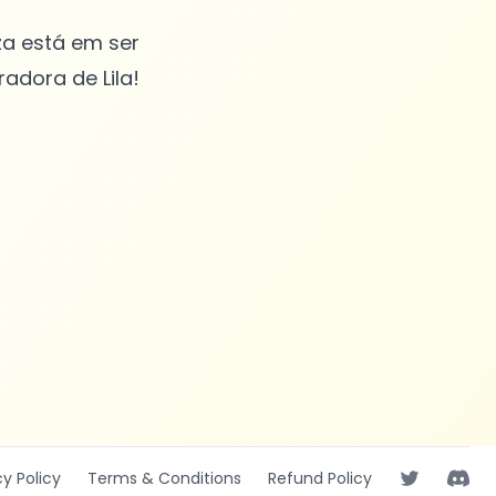
za está em ser
adora de Lila!
cy
Policy
Terms
& Conditions
Refund
Policy