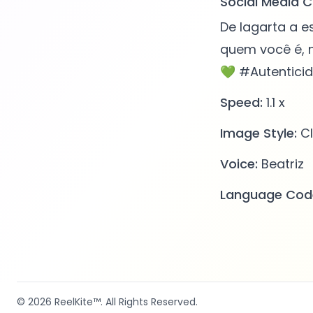
Social Media C
De lagarta a e
quem você é, m
💚 #Autentici
Speed:
1.1 x
Image Style:
Cl
Voice:
Beatriz
Language Cod
© 2026
ReelKite™
. All Rights Reserved.