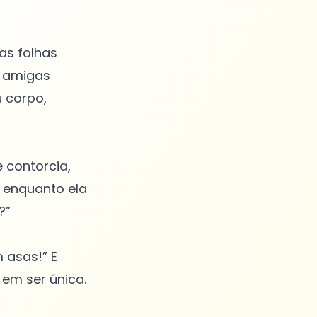
as folhas
s amigas
u corpo,
 contorcia,
 enquanto ela
?”
 asas!” E