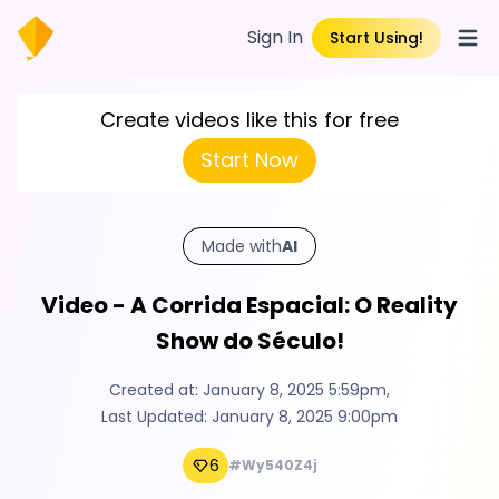
Sign In
Start Using!
Open
Create videos like this for free
Start Now
Made with
AI
Video - A Corrida Espacial: O Reality
Show do Século!
Created at:
January 8, 2025 5:59pm
,
Last Updated:
January 8, 2025 9:00pm
6
#Wy540Z4j