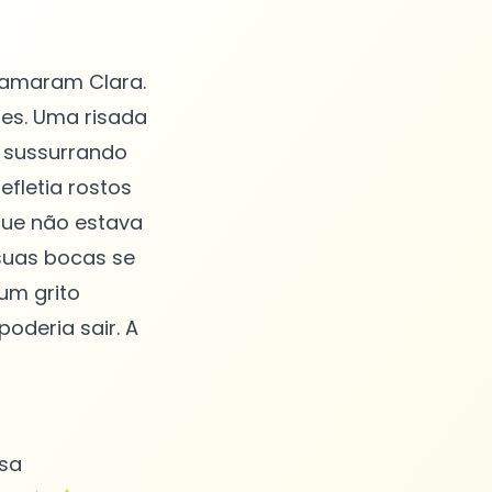
hamaram Clara.
tes. Uma risada
o sussurrando
fletia rostos
que não estava
 suas bocas se
um grito
oderia sair. A
asa