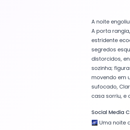
A noite engoli
A porta rangia
estridente ec
segredos esque
distorcidos, 
sozinha; figur
movendo em un
sufocado, Clar
Social Media C
🌌 Uma noite 