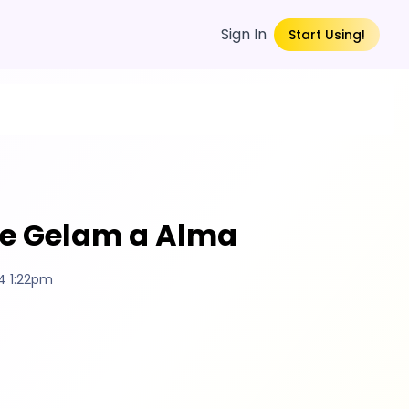
Sign In
Start Using!
ue Gelam a Alma
4 1:22pm