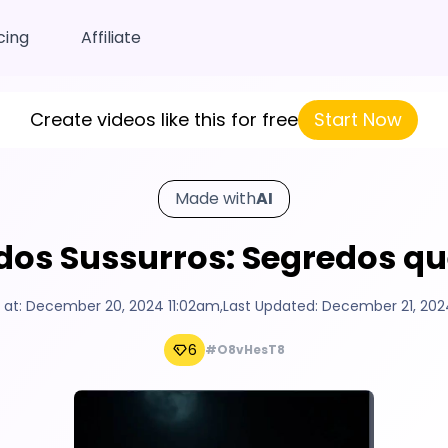
cing
Affiliate
Create videos like this for free
Start Now
Made with
AI
 dos Sussurros: Segredos q
 at:
December 20, 2024 11:02am
,
Last Updated:
December 21, 202
6
#O8vHesT8