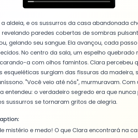
u a aldeia, e os sussurros da casa abandonada c
, revelando paredes cobertas de sombras pulsan
oou, gelando seu sangue. Ela avançou, cada pass
cidos. No centro da sala, um espelho quebrado re
encarando-a com olhos famintos. Clara percebeu 
as esqueléticas surgiam das fissuras da madeira,
íssono. "Você veio até nós", murmuravam. Com 
a entendeu: o verdadeiro segredo era que nunca p
aption:
de mistério e medo! O que Clara encontrará na c