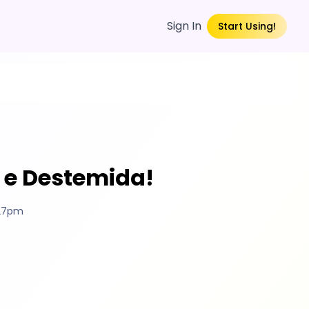
Sign In
Start Using!
 e Destemida!
:27pm