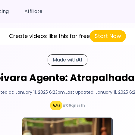
cing
Affiliate
Create videos like this for free
Start Now
Made with
AI
pivara Agente: Atrapalhada
ted at:
January 11, 2025 6:23pm
,
Last Updated:
January 11, 2025 6
6
#06qnsrth