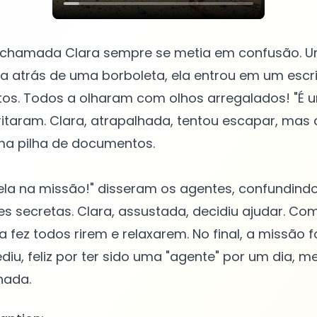
chamada Clara sempre se metia em confusão. Um
a atrás de uma borboleta, ela entrou em um escri
tos. Todos a olharam com olhos arregalados! "É 
ritaram. Clara, atrapalhada, tentou escapar, mas
a pilha de documentos.
la na missão!" disseram os agentes, confundindo
s secretas. Clara, assustada, decidiu ajudar. Com
a fez todos rirem e relaxarem. No final, a missão 
diu, feliz por ter sido uma "agente" por um dia, 