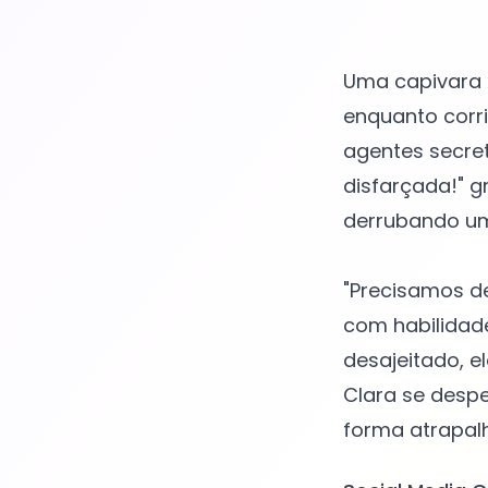
Uma capivara 
enquanto corri
agentes secre
disfarçada!" g
derrubando um
"Precisamos de
com habilidade
desajeitado, el
Clara se despe