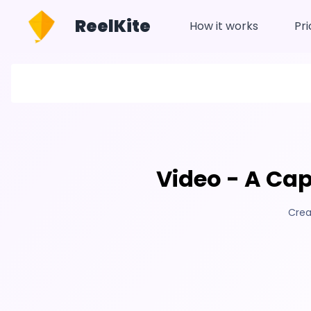
ReelKite
How it works
Pri
Video - A Ca
Crea