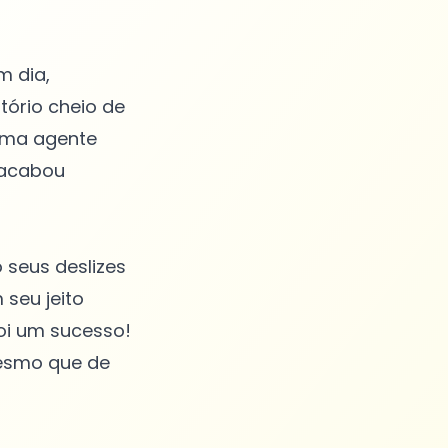
 dia,
tório cheio de
uma agente
 acabou
 seus deslizes
 seu jeito
foi um sucesso!
mesmo que de