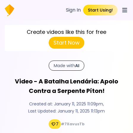
Sign In
Start Using!
Open
Create videos like this for free
Start Now
Made with
AI
Video - A Batalha Lendária: Apolo
Contra a Serpente Píton!
Created at:
January 11, 2025 11:09pm
,
Last Updated:
January 11, 2025 11:13pm
7
#7XavusTb