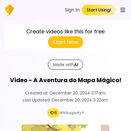
Sign In
Start Using!
Open
Create videos like this for free
Start Now
Made with
AI
Video - A Aventura do Mapa Mágico!
Created at:
December 20, 2024 3:17am
,
Last Updated:
December 20, 2024 3:22am
6
#NAqgw4yY