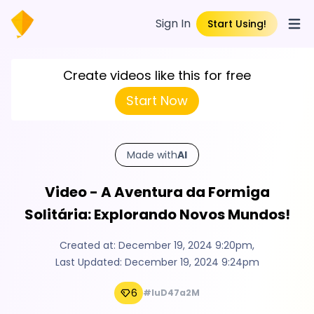
Sign In
Start Using!
Open
Create videos like this for free
Start Now
Made with
AI
Video - A Aventura da Formiga
Solitária: Explorando Novos Mundos!
Created at:
December 19, 2024 9:20pm
,
Last Updated:
December 19, 2024 9:24pm
6
#IuD47a2M