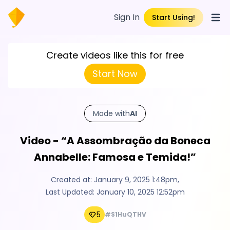
Sign In
Start Using!
Open
Create videos like this for free
Start Now
Made with
AI
Video - “A Assombração da Boneca
Annabelle: Famosa e Temida!”
Created at:
January 9, 2025 1:48pm
,
Last Updated:
January 10, 2025 12:52pm
5
#S1HuQTHV