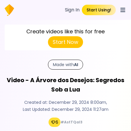
Sign In
Start Using!
Open
Create videos like this for free
Start Now
Made with
AI
Video - A Árvore dos Desejos: Segredos
Sob a Lua
Created at:
December 29, 2024 8:00am
,
Last Updated:
December 29, 2024 11:27am
6
#AstTQal3