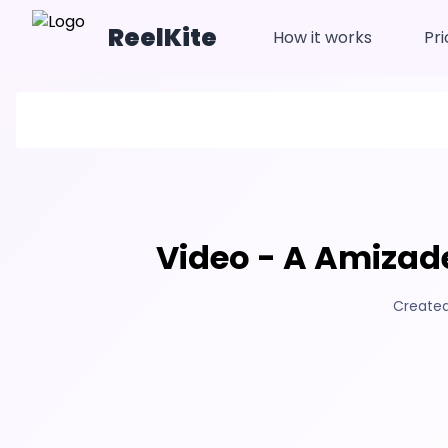
ReelKite
How it works
Pri
Video - A Amizad
Created