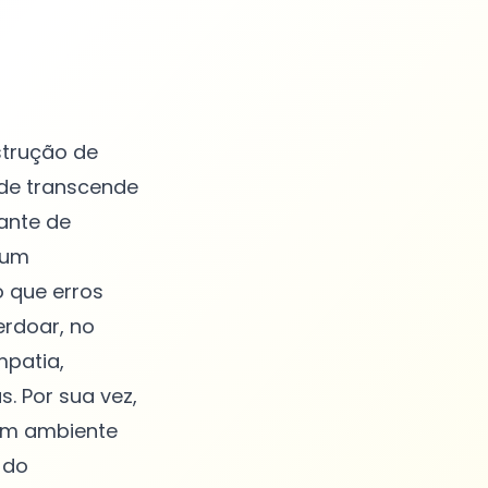
strução de
de transcende
ante de
 um
o que erros
erdoar, no
mpatia,
. Por sua vez,
 um ambiente
 do