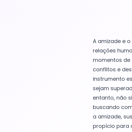
A amizade e o
relações huma
momentos de h
conflitos e d
instrumento es
sejam superad
entanto, não s
buscando compr
a amizade, sus
propício para 