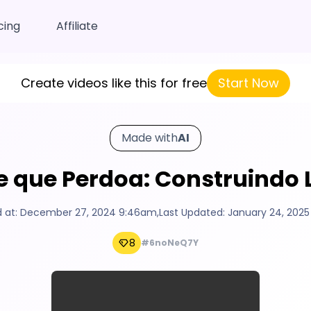
cing
Affiliate
Create videos like this for free
Start Now
Made with
AI
e que Perdoa: Construindo
 at:
December 27, 2024 9:46am
,
Last Updated:
January 24, 202
8
#6noNeQ7Y