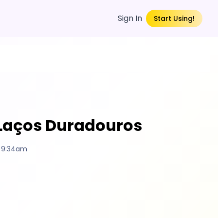
Sign In
Start Using!
 Laços Duradouros
5 9:34am