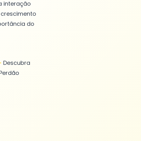
 interação
 crescimento
portância do
✨ Descubra
#Perdão