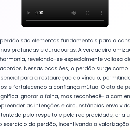
 perdão são elementos fundamentais para a con
nas profundas e duradouras. A verdadeira amiza
armonia, revelando-se especialmente valiosa di
esacordos. Nessas ocasiões, o perdão surge como
sencial para a restauração do vínculo, permitind
os e fortalecendo a confiança mútua. O ato de p
ignifica ignorar a falha, mas reconhecê-la com e
eender as intenções e circunstâncias envolvidas
tentada pelo respeito e pela reciprocidade, cria
o exercício do perdão, incentivando a valorização