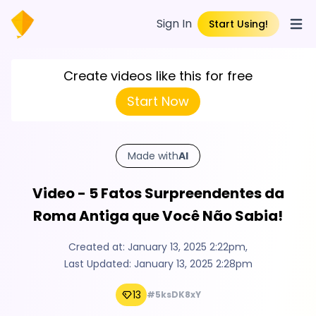
Sign In
Start Using!
Open
Create videos like this for free
Start Now
Made with
AI
Video - 5 Fatos Surpreendentes da
Roma Antiga que Você Não Sabia!
Created at:
January 13, 2025 2:22pm
,
Last Updated:
January 13, 2025 2:28pm
13
#5ksDK8xY