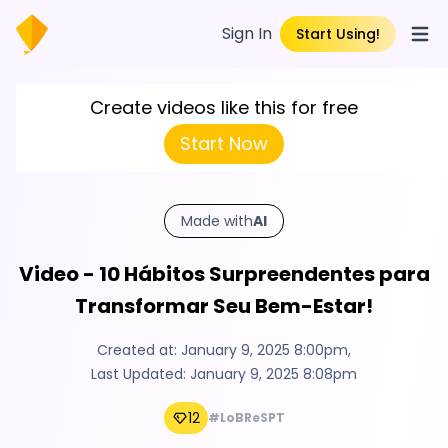
Sign In
Start Using!
Open
Create videos like this for free
Start Now
Made with
AI
Video - 10 Hábitos Surpreendentes para
Transformar Seu Bem-Estar!
Created at:
January 9, 2025 8:00pm
,
Last Updated:
January 9, 2025 8:08pm
12
#LoBReSPT